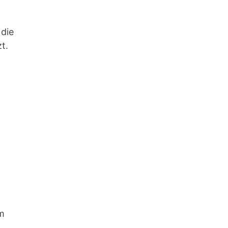
die
t.
m