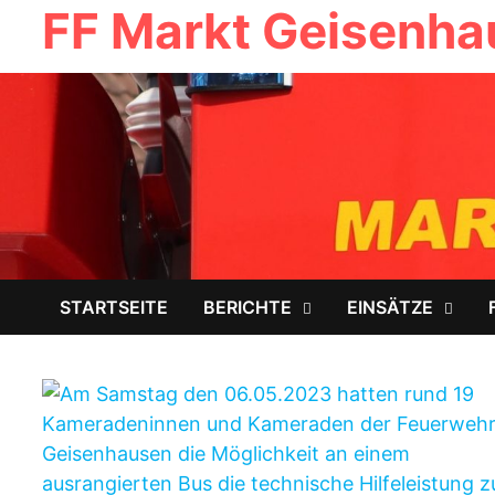
FF Markt Geisenh
Zum
Inhalt
springen
STARTSEITE
BERICHTE
EINSÄTZE