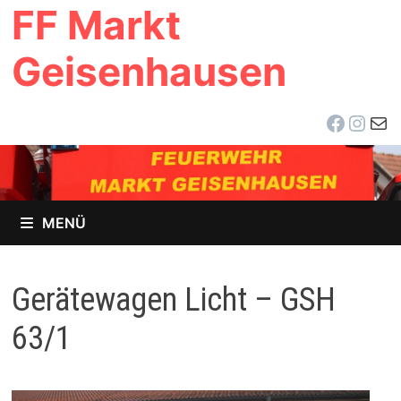
FF Markt
Zum
Inhalt
Geisenhausen
springen
Facebo
Inst
E-Ma
MENÜ
Gerätewagen Licht – GSH
63/1