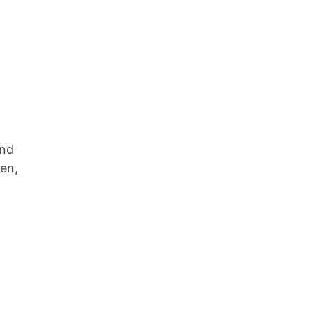
und
en,