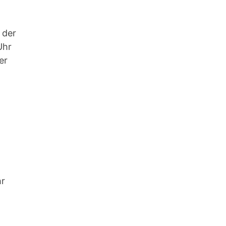
 der
Uhr
er
hr