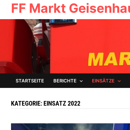
FF Markt Geisenh
Zum
Inhalt
springen
STARTSEITE
BERICHTE
EINSÄTZE
KATEGORIE:
EINSATZ 2022