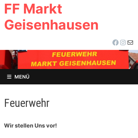
FF Markt
Zum
Inhalt
Geisenhausen
springen
Facebo
Inst
E-Ma
MENÜ
Feuerwehr
Wir stellen Uns vor!