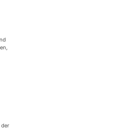
und
en,
 der