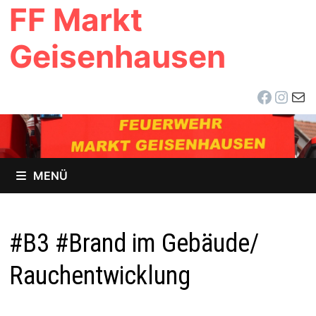
FF Markt
Zum
Inhalt
Geisenhausen
springen
Facebo
Inst
E-Ma
MENÜ
#B3 #Brand im Gebäude/
Rauchentwicklung