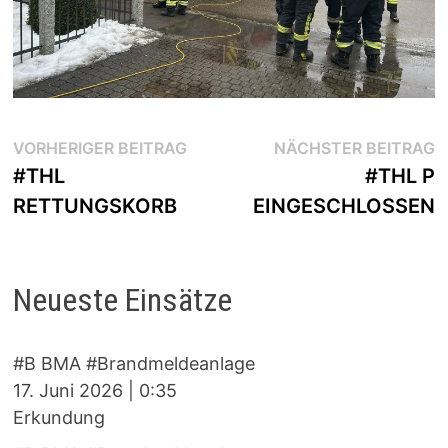
Beitragsnavigation
Vorheriger
N
VORHERIGER BEITRAG
NÄCHSTER BEITRAG
Beitrag:
B
#THL
#THL P
RETTUNGSKORB
EINGESCHLOSSEN
Neueste Einsätze
#B BMA #Brandmeldeanlage
17. Juni 2026
|
0:35
Erkundung