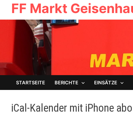
FF Markt Geisenh
Zum
Inhalt
springen
STARTSEITE
BERICHTE
EINSÄTZE
iCal-Kalender mit iPhone abo