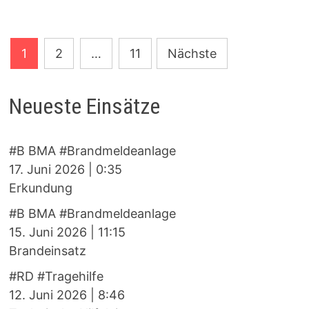
Seitennummerierung
1
2
…
11
Nächste
der
Beiträge
Neueste Einsätze
#B BMA #Brandmeldeanlage
17. Juni 2026
|
0:35
Erkundung
#B BMA #Brandmeldeanlage
15. Juni 2026
|
11:15
Brandeinsatz
#RD #Tragehilfe
12. Juni 2026
|
8:46