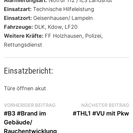
Alarmierungsart:
Notruf 112 / ILS Landshut
Einsatzart:
Technische Hilfeleistung
Einsatzort:
Geisenhausen/ Lampeln
Fahrzeuge:
DLK, Kdow, LF20
Weitere Kräfte:
FF Holzhausen, Polizei,
Rettungsdienst
Einsatzbericht:
Türe öffnen akut
Beitragsnavigation
Vorheriger
N
VORHERIGER BEITRAG
NÄCHSTER BEITRAG
Beitrag:
B
#B3 #Brand im
#THL1 #VU mit Pkw
Gebäude/
Rauchentwicklung