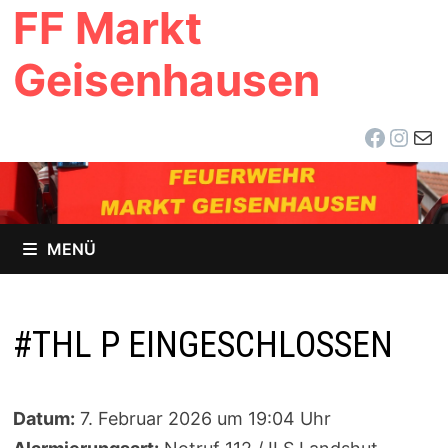
FF Markt
Zum
Inhalt
Geisenhausen
springen
Facebo
Inst
E-Ma
MENÜ
#THL P EINGESCHLOSSEN
Datum:
7. Februar 2026 um 19:04 Uhr