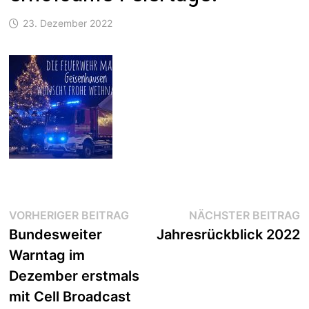
23. Dezember 2022
Beitragsnavigation
Vorheriger
N
VORHERIGER BEITRAG
NÄCHSTER BEITRAG
Beitrag:
B
Bundesweiter
Jahresrückblick 2022
Warntag im
Dezember erstmals
mit Cell Broadcast