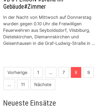
Gebäude#Zimmer
In der Nacht von Mittwoch auf Donnerstag
wurden gegen 0.10 Uhr die Freiwilligen
Feuerwehren aus Seyboldsdorf, Vilsbiburg,
Dietelskirchen, Diemannskirchen und
Geisenhausen in die Graf-Ludwig-Straße in …
Seitennummerierung
Vorherige
1
…
7
8
9
der
…
11
Nächste
Beiträge
Neueste Einsätze