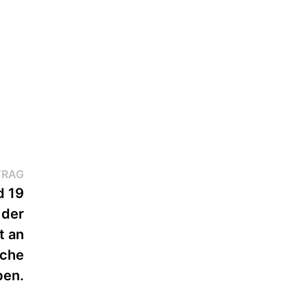
Nächster
TRAG
Beitrag:
d 19
 der
t an
sche
ben.