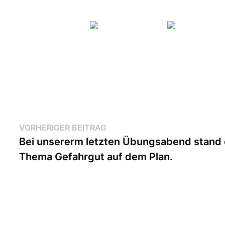
Beitragsnavigation
Vorheriger
VORHERIGER BEITRAG
Beitrag:
Bei unsererm letzten Übungsabend stand
Thema Gefahrgut auf dem Plan.