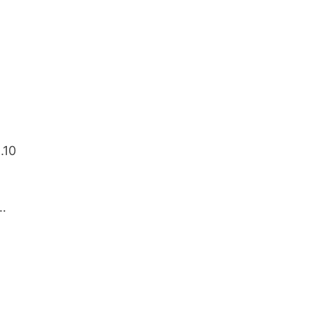
.10
 …