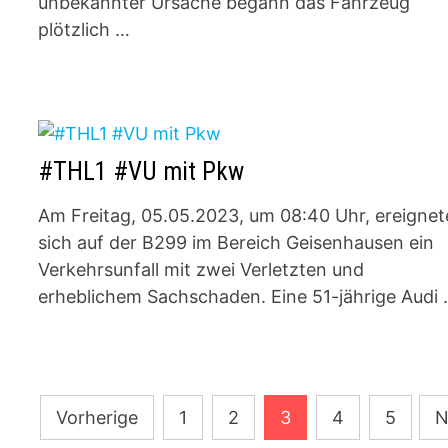
unbekannter Ursache begann das Fahrzeug
plötzlich …
#THL1 #VU mit Pkw
Am Freitag, 05.05.2023, um 08:40 Uhr, ereignet
sich auf der B299 im Bereich Geisenhausen ein
Verkehrsunfall mit zwei Verletzten und
erheblichem Sachschaden. Eine 51-jährige Audi
Seitennummerierung
Vorherige
1
2
3
4
5
N