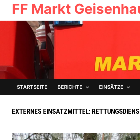
FF Markt Geisenh
Zum
Inhalt
springen
STARTSEITE
BERICHTE
EINSÄTZE
EXTERNES EINSATZMITTEL:
RETTUNGSDIENS