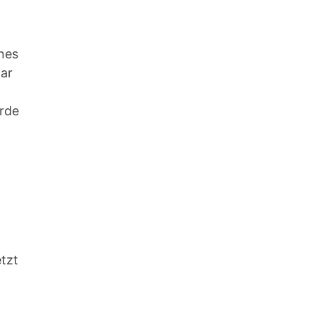
nes
ar
rde
tzt