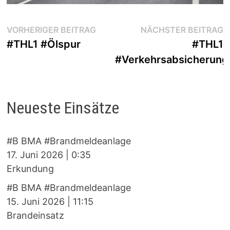
Beitragsnavigation
Vorheriger
N
VORHERIGER BEITRAG
NÄCHSTER BEITRAG
Beitrag:
B
#THL1 #Ölspur
#THL1
#Verkehrsabsicherung
Neueste Einsätze
#B BMA #Brandmeldeanlage
17. Juni 2026
|
0:35
Erkundung
#B BMA #Brandmeldeanlage
15. Juni 2026
|
11:15
Brandeinsatz