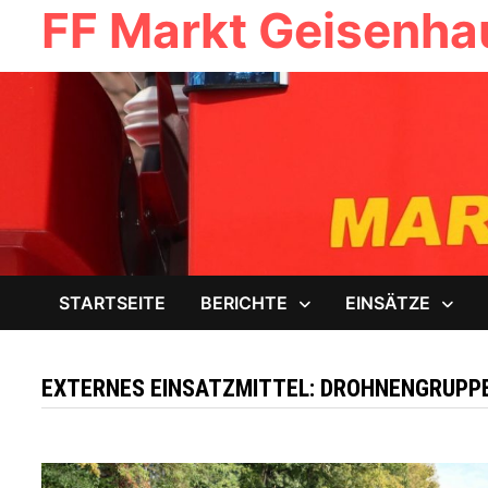
FF Markt Geisenh
Zum
Inhalt
springen
STARTSEITE
BERICHTE
EINSÄTZE
EXTERNES EINSATZMITTEL:
DROHNENGRUPPE