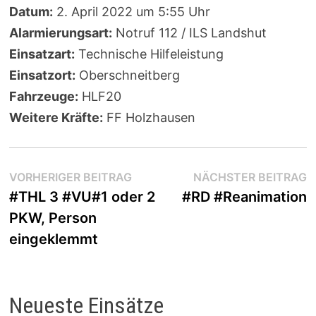
Datum:
2. April 2022 um 5:55 Uhr
Alarmierungsart:
Notruf 112 / ILS Landshut
Einsatzart:
Technische Hilfeleistung
Einsatzort:
Oberschneitberg
Fahrzeuge:
HLF20
Weitere Kräfte:
FF Holzhausen
Beitragsnavigation
Vorheriger
N
VORHERIGER BEITRAG
NÄCHSTER BEITRAG
Beitrag:
B
#THL 3 #VU#1 oder 2
#RD #Reanimation
PKW, Person
eingeklemmt
Neueste Einsätze