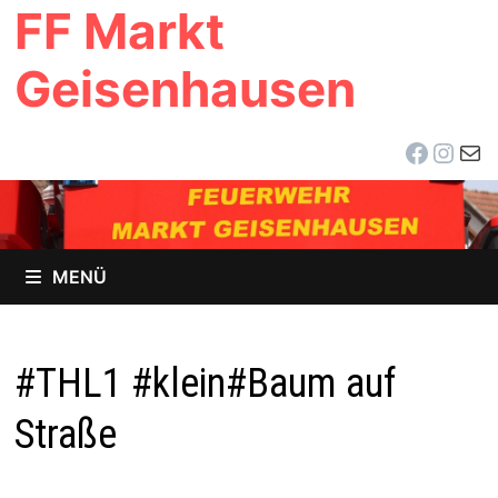
FF Markt
Zum
Inhalt
Geisenhausen
springen
Facebo
Inst
E-Ma
MENÜ
#THL1 #klein#Baum auf
Straße