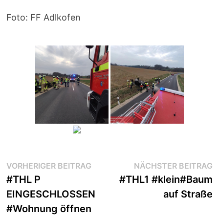
Foto: FF Adlkofen
Beitragsnavigation
Vorheriger
N
VORHERIGER BEITRAG
NÄCHSTER BEITRAG
Beitrag:
B
#THL P
#THL1 #klein#Baum
EINGESCHLOSSEN
auf Straße
#Wohnung öffnen