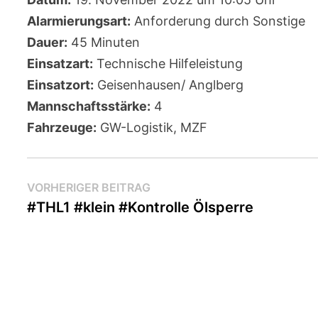
Alarmierungsart:
Anforderung durch Sonstige
Dauer:
45 Minuten
Einsatzart:
Technische Hilfeleistung
Einsatzort:
Geisenhausen/ Anglberg
Mannschaftsstärke:
4
Fahrzeuge:
GW-Logistik, MZF
Beitragsnavigation
Vorheriger
VORHERIGER BEITRAG
Beitrag:
#THL1 #klein #Kontrolle Ölsperre