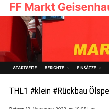
FF Markt Geisenh
Zum
Inhalt
springen
STARTSEITE
BERICHTE
EINSÄTZE
THL1 #klein #Rückbau Ölspe
Datum:
19. November 2022 um 10:05 Uhr