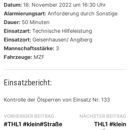
Datum:
18. November 2022 um 16:30 Uhr
Alarmierungsart:
Anforderung durch Sonstige
Dauer:
50 Minuten
Einsatzart:
Technische Hilfeleistung
Einsatzort:
Geisenhausen/ Anglberg
Mannschaftsstärke:
3
Fahrzeuge:
MZF
Einsatzbericht:
Kontrolle der Ölsperren von Einsatz Nr. 133
Beitragsnavigation
Vorheriger
N
VORHERIGER BEITRAG
NÄCHSTER BEITRAG
Beitrag:
B
#THL1 #klein#Straße
THL1 #klein