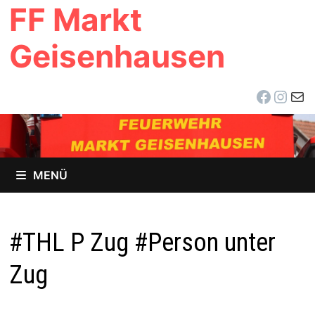
FF Markt
Zum
Inhalt
Geisenhausen
springen
Facebo
Inst
E-Ma
MENÜ
#THL P Zug #Person unter
Zug