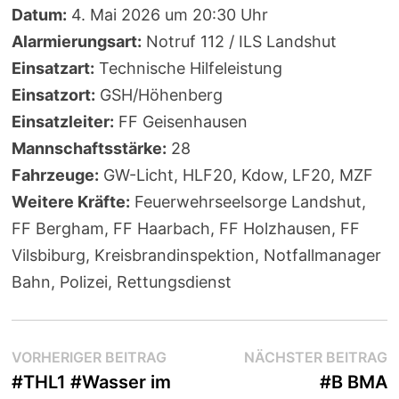
Datum:
4. Mai 2026 um 20:30 Uhr
Alarmierungsart:
Notruf 112 / ILS Landshut
Einsatzart:
Technische Hilfeleistung
Einsatzort:
GSH/Höhenberg
Einsatzleiter:
FF Geisenhausen
Mannschaftsstärke:
28
Fahrzeuge:
GW-Licht, HLF20, Kdow, LF20, MZF
Weitere Kräfte:
Feuerwehrseelsorge Landshut,
FF Bergham, FF Haarbach, FF Holzhausen, FF
Vilsbiburg, Kreisbrandinspektion, Notfallmanager
Bahn, Polizei, Rettungsdienst
Beitragsnavigation
Vorheriger
N
VORHERIGER BEITRAG
NÄCHSTER BEITRAG
Beitrag:
B
#THL1 #Wasser im
#B BMA