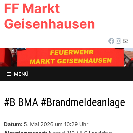
FF Markt
Zum
Inhalt
Geisenhausen
springen
Facebo
Inst
E-Ma
MENÜ
#B BMA #Brandmeldeanlage
Datum:
5. Mai 2026 um 10:29 Uhr