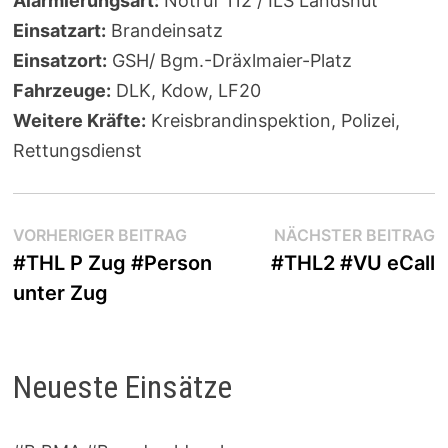
Alarmierungsart:
Notruf 112 / ILS Landshut
Einsatzart:
Brandeinsatz
Einsatzort:
GSH/ Bgm.-Dräxlmaier-Platz
Fahrzeuge:
DLK, Kdow, LF20
Weitere Kräfte:
Kreisbrandinspektion, Polizei,
Rettungsdienst
Beitragsnavigation
Vorheriger
N
VORHERIGER BEITRAG
NÄCHSTER BEITRAG
Beitrag:
B
#THL P Zug #Person
#THL2 #VU eCall
unter Zug
Neueste Einsätze