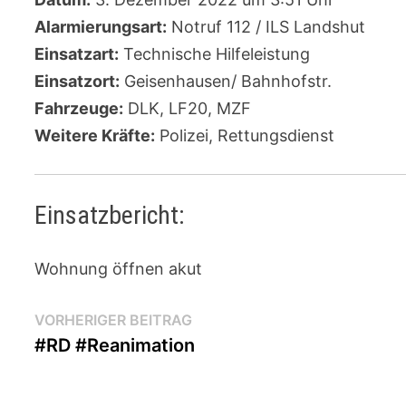
Alarmierungsart:
Notruf 112 / ILS Landshut
Einsatzart:
Technische Hilfeleistung
Einsatzort:
Geisenhausen/ Bahnhofstr.
Fahrzeuge:
DLK, LF20, MZF
Weitere Kräfte:
Polizei, Rettungsdienst
Einsatzbericht:
Wohnung öffnen akut
Beitragsnavigation
Vorheriger
VORHERIGER BEITRAG
Beitrag:
#RD #Reanimation