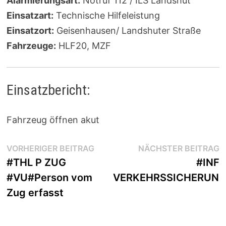
Alarmierungsart:
Notruf 112 / ILS Landshut
Einsatzart:
Technische Hilfeleistung
Einsatzort:
Geisenhausen/ Landshuter Straße
Fahrzeuge:
HLF20, MZF
Einsatzbericht:
Fahrzeug öffnen akut
Beitragsnavigation
Vorheriger
N
VORHERIGER BEITRAG
NÄCHSTER BEITRAG
Beitrag:
B
#THL P ZUG
#INF
#VU#Person vom
VERKEHRSSICHERUN
Zug erfasst