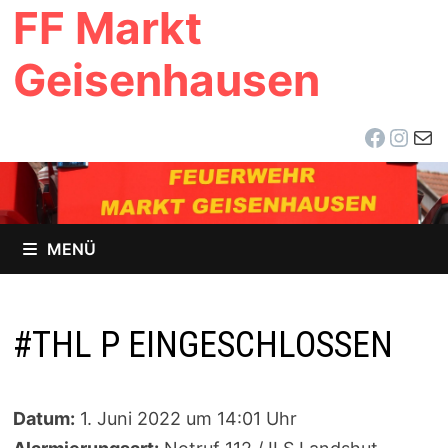
FF Markt
Zum
Inhalt
Geisenhausen
springen
Facebo
Inst
E-Ma
MENÜ
#THL P EINGESCHLOSSEN
Datum:
1. Juni 2022 um 14:01 Uhr