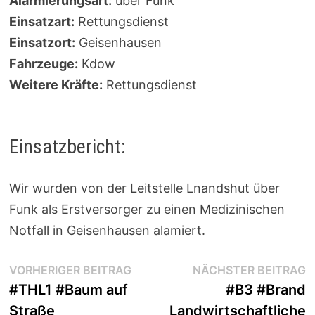
Alarmierungsart:
über Funk
Einsatzart:
Rettungsdienst
Einsatzort:
Geisenhausen
Fahrzeuge:
Kdow
Weitere Kräfte:
Rettungsdienst
Einsatzbericht:
Wir wurden von der Leitstelle Lnandshut über
Funk als Erstversorger zu einen Medizinischen
Notfall in Geisenhausen alamiert.
Beitragsnavigation
Vorheriger
N
VORHERIGER BEITRAG
NÄCHSTER BEITRAG
Beitrag:
B
#THL1 #Baum auf
#B3 #Brand
Straße
Landwirtschaftliche