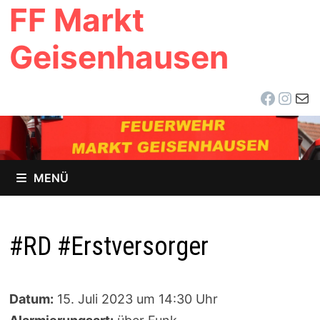
FF Markt
Zum
Inhalt
Geisenhausen
springen
Facebo
Inst
E-Ma
MENÜ
#RD #Erstversorger
Datum:
15. Juli 2023 um 14:30 Uhr