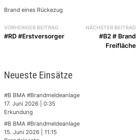
Brand eines Rückezug
Beitragsnavigation
Vorheriger
N
VORHERIGER BEITRAG
NÄCHSTER BEITRAG
Beitrag:
B
#RD #Erstversorger
#B2 # Brand
Freifläche
Neueste Einsätze
#B BMA #Brandmeldeanlage
17. Juni 2026
|
0:35
Erkundung
#B BMA #Brandmeldeanlage
15. Juni 2026
|
11:15