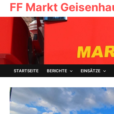
FF Markt Geisenh
Zum
Inhalt
springen
STARTSEITE
BERICHTE
EINSÄTZE