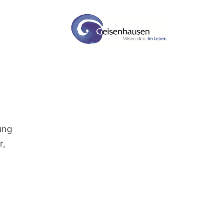
ung
r,