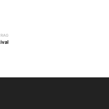
Nächster
TRAG
Beitrag:
ival