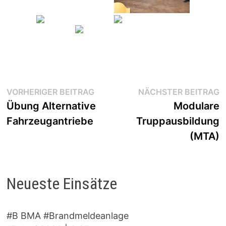
Beitragsnavigation
Vorheriger
N
VORHERIGER BEITRAG
NÄCHSTER BEITRAG
Beitrag:
B
Übung Alternative
Modulare
Fahrzeugantriebe
Truppausbildung
(MTA)
Neueste Einsätze
#B BMA #Brandmeldeanlage