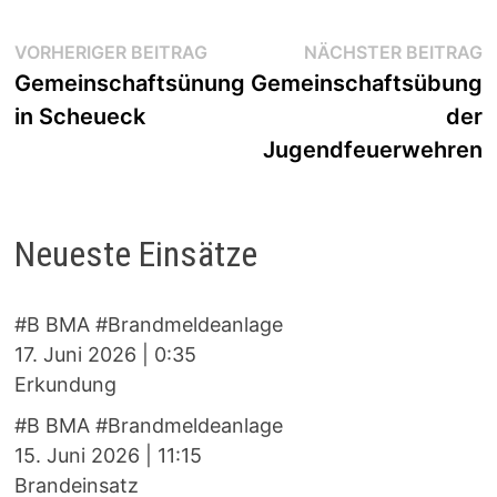
Beitragsnavigation
Vorheriger
N
VORHERIGER BEITRAG
NÄCHSTER BEITRAG
Beitrag:
B
Gemeinschaftsünung
Gemeinschaftsübung
in Scheueck
der
Jugendfeuerwehren
Neueste Einsätze
#B BMA #Brandmeldeanlage
17. Juni 2026
|
0:35
Erkundung
#B BMA #Brandmeldeanlage
15. Juni 2026
|
11:15
Brandeinsatz