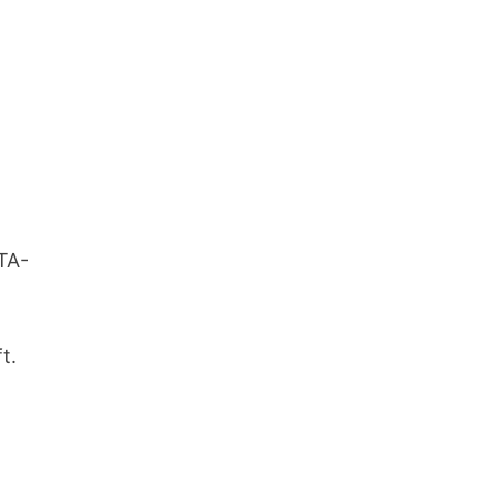
TA-
t.