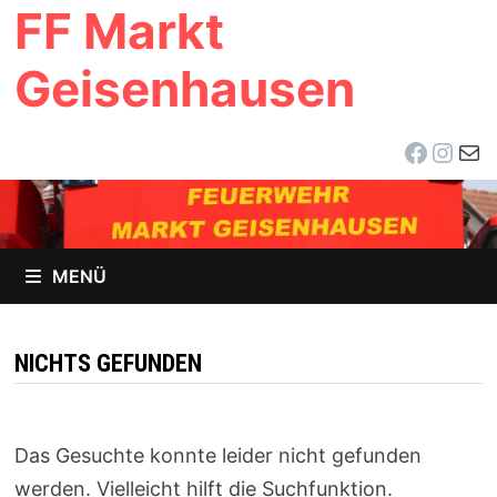
FF Markt
Zum
Inhalt
Geisenhausen
springen
Facebo
Inst
E-Ma
MENÜ
NICHTS GEFUNDEN
Das Gesuchte konnte leider nicht gefunden
werden. Vielleicht hilft die Suchfunktion.