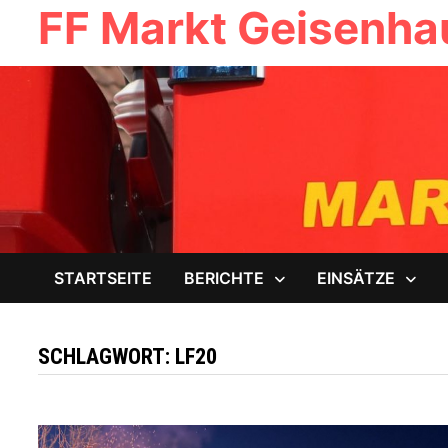
FF Markt Geisenh
Zum
Inhalt
springen
STARTSEITE
BERICHTE
EINSÄTZE
SCHLAGWORT:
LF20