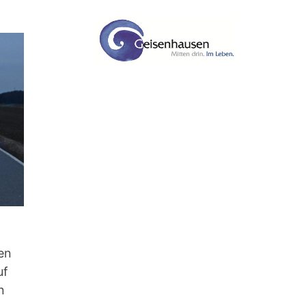
en
uf
n