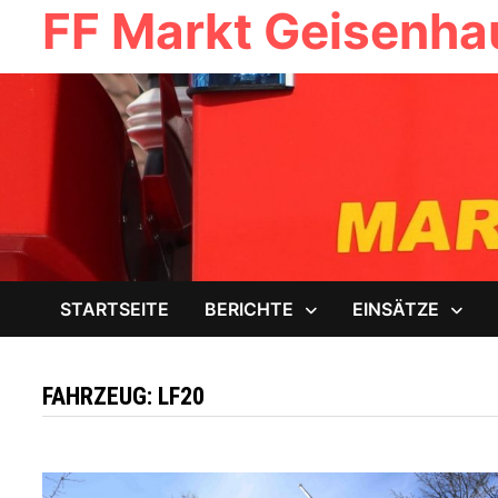
FF Markt Geisenh
Zum
Inhalt
springen
STARTSEITE
BERICHTE
EINSÄTZE
FAHRZEUG:
LF20