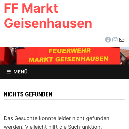
FF Markt
Zum
Inhalt
Geisenhausen
springen
Facebo
Inst
E-Ma
MENÜ
NICHTS GEFUNDEN
Das Gesuchte konnte leider nicht gefunden
werden. Vielleicht hilft die Suchfunktion.