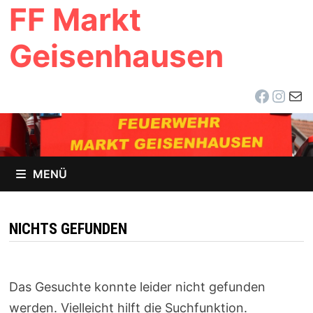
FF Markt
Zum
Inhalt
Geisenhausen
springen
Facebo
Inst
E-Ma
MENÜ
NICHTS GEFUNDEN
Das Gesuchte konnte leider nicht gefunden
werden. Vielleicht hilft die Suchfunktion.