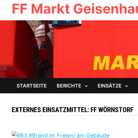
FF Markt Geisenh
Zum
Inhalt
springen
STARTSEITE
BERICHTE
EINSÄTZE
EXTERNES EINSATZMITTEL:
FF WÖRNSTORF