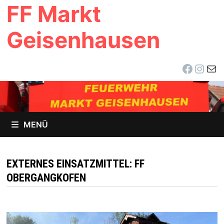
FF Markt
Zum
Inhalt
Geisenhausen
springen
Facebo
Inst
E-Ma
MENÜ
EXTERNES EINSATZMITTEL:
FF
OBERGANGKOFEN