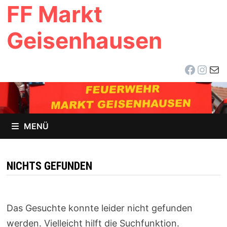
FF Markt
Zum
Inhalt
Geisenhausen
springen
Facebo
Inst
E-Ma
MENÜ
NICHTS GEFUNDEN
Das Gesuchte konnte leider nicht gefunden
werden. Vielleicht hilft die Suchfunktion.