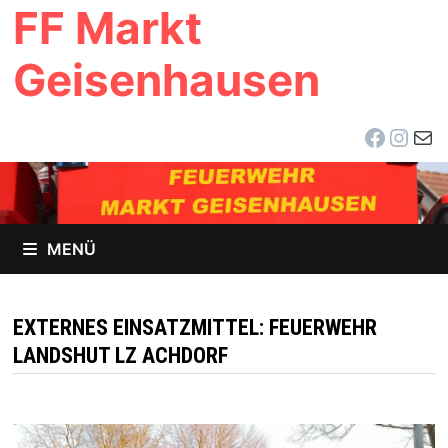
FF Markt
Zum
Inhalt
Geisenhausen
springen
Facebo
Inst
E-Ma
MENÜ
EXTERNES EINSATZMITTEL:
FEUERWEHR
LANDSHUT LZ ACHDORF