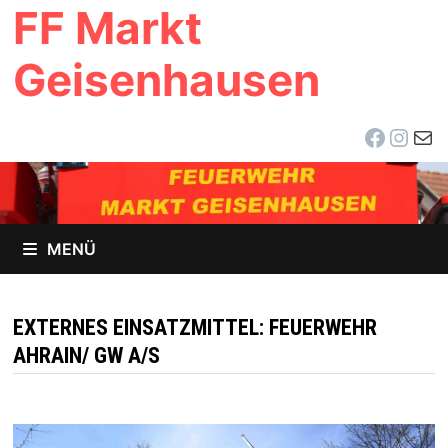
FF Markt
Zum
Inhalt
Geisenhausen
springen
Facebo
Inst
E-Ma
MENÜ
EXTERNES EINSATZMITTEL:
FEUERWEHR
AHRAIN/ GW A/S