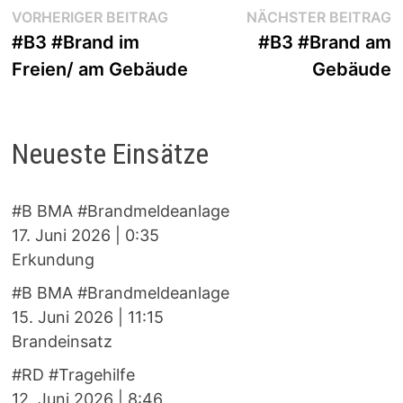
Beitragsnavigation
Vorheriger
N
VORHERIGER BEITRAG
NÄCHSTER BEITRAG
Beitrag:
B
#B3 #Brand im
#B3 #Brand am
Freien/ am Gebäude
Gebäude
Neueste Einsätze
#B BMA #Brandmeldeanlage
17. Juni 2026
|
0:35
Erkundung
#B BMA #Brandmeldeanlage
15. Juni 2026
|
11:15
Brandeinsatz
#RD #Tragehilfe
12. Juni 2026
|
8:46