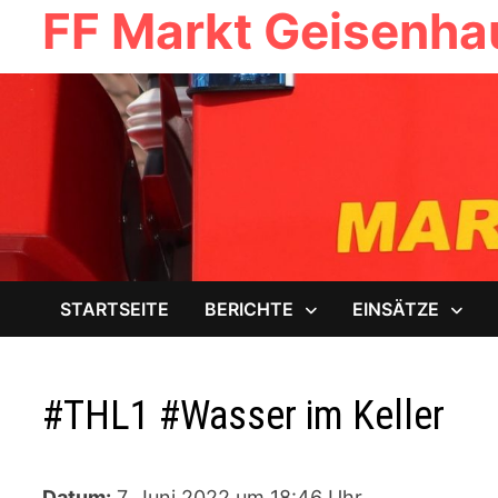
FF Markt Geisenh
Zum
Inhalt
springen
STARTSEITE
BERICHTE
EINSÄTZE
#THL1 #Wasser im Keller
Datum:
7. Juni 2022 um 18:46 Uhr