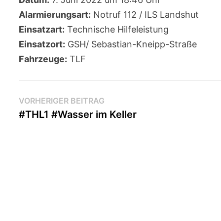
Alarmierungsart:
Notruf 112 / ILS Landshut
Einsatzart:
Technische Hilfeleistung
Einsatzort:
GSH/ Sebastian-Kneipp-Straße
Fahrzeuge:
TLF
Beitragsnavigation
Vorheriger
VORHERIGER BEITRAG
Beitrag:
#THL1 #Wasser im Keller