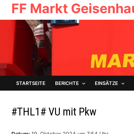
FF Markt Geisenh
Zum
Inhalt
springen
STARTSEITE
BERICHTE
EINSÄTZE
#THL1# VU mit Pkw
Datum:
19. Oktober 2024 um 7:54 Uhr