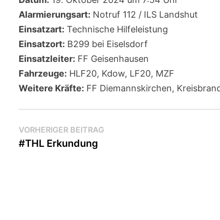
Alarmierungsart:
Notruf 112 / ILS Landshut
Einsatzart:
Technische Hilfeleistung
Einsatzort:
B299 bei Eiselsdorf
Einsatzleiter:
FF Geisenhausen
Fahrzeuge:
HLF20, Kdow, LF20, MZF
Weitere Kräfte:
FF Diemannskirchen, Kreisbrandi
Beitragsnavigation
Vorheriger
VORHERIGER BEITRAG
Beitrag:
#THL Erkundung