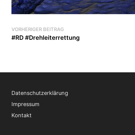
Beitragsnavigation
Vorheriger
VORHERIGER BEITRAG
Beitrag:
#RD #Drehleiterrettung
Datenschutzerklärung
Impressum
Kontakt