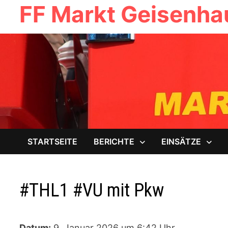
FF Markt Geisenh
Zum
Inhalt
springen
STARTSEITE
BERICHTE
EINSÄTZE
#THL1 #VU mit Pkw
Datum:
9. Januar 2026 um 6:42 Uhr