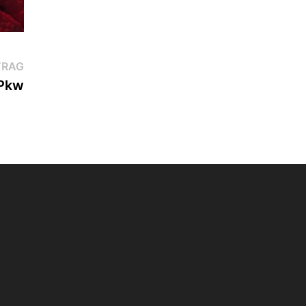
Nächster
TRAG
Beitrag:
 Pkw