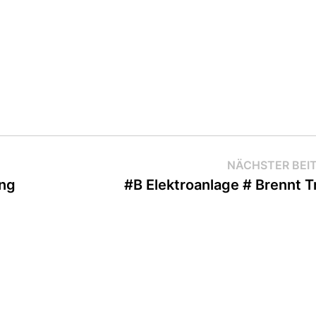
NÄCHSTER BEI
ung
#B Elektroanlage # Brennt T