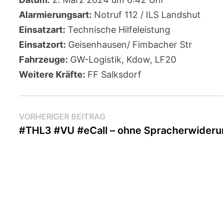
Alarmierungsart:
Notruf 112 / ILS Landshut
Einsatzart:
Technische Hilfeleistung
Einsatzort:
Geisenhausen/ Fimbacher Str
Fahrzeuge:
GW-Logistik, Kdow, LF20
Weitere Kräfte:
FF Salksdorf
Beitragsnavigation
Vorheriger
VORHERIGER BEITRAG
Beitrag:
#THL3 #VU #eCall – ohne Spracherwider