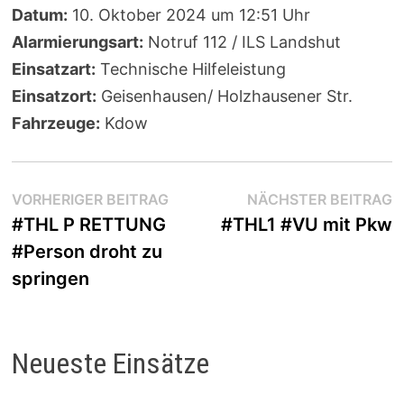
Datum:
10. Oktober 2024 um 12:51 Uhr
Alarmierungsart:
Notruf 112 / ILS Landshut
Einsatzart:
Technische Hilfeleistung
Einsatzort:
Geisenhausen/ Holzhausener Str.
Fahrzeuge:
Kdow
Beitragsnavigation
Vorheriger
N
VORHERIGER BEITRAG
NÄCHSTER BEITRAG
Beitrag:
B
#THL P RETTUNG
#THL1 #VU mit Pkw
#Person droht zu
springen
Neueste Einsätze