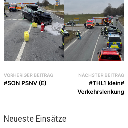
Beitragsnavigation
Vorheriger
N
VORHERIGER BEITRAG
NÄCHSTER BEITRAG
Beitrag:
B
#SON PSNV (E)
#THL1 klein#
Verkehrslenkung
Neueste Einsätze