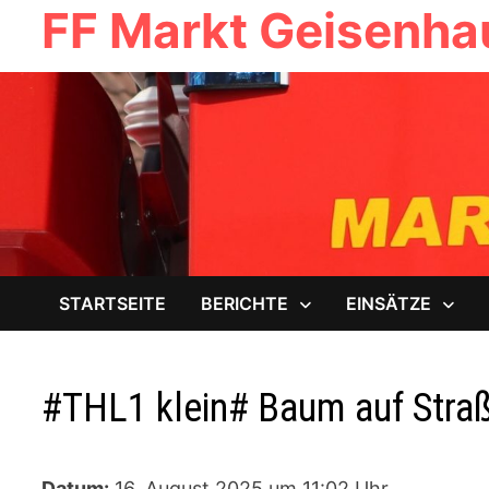
FF Markt Geisenh
Zum
Inhalt
springen
STARTSEITE
BERICHTE
EINSÄTZE
#THL1 klein# Baum auf Stra
Datum:
16. August 2025 um 11:02 Uhr