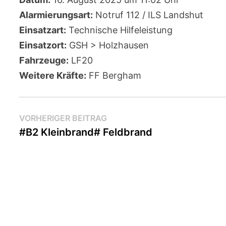
Alarmierungsart:
Notruf 112 / ILS Landshut
Einsatzart:
Technische Hilfeleistung
Einsatzort:
GSH > Holzhausen
Fahrzeuge:
LF20
Weitere Kräfte:
FF Bergham
Beitragsnavigation
Vorheriger
VORHERIGER BEITRAG
Beitrag:
#B2 Kleinbrand# Feldbrand