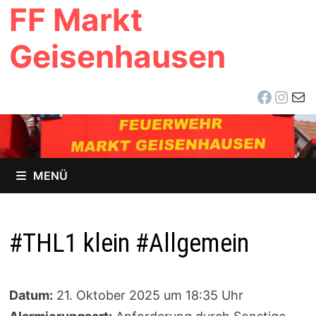
FF Markt
Zum
Inhalt
Geisenhausen
springen
Facebo
Inst
E-Ma
MENÜ
#THL1 klein #Allgemein
Datum:
21. Oktober 2025 um 18:35 Uhr