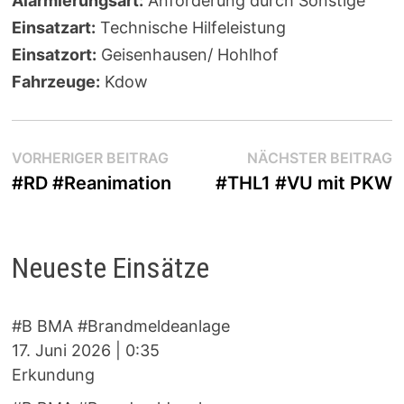
Alarmierungsart:
Anforderung durch Sonstige
Einsatzart:
Technische Hilfeleistung
Einsatzort:
Geisenhausen/ Hohlhof
Fahrzeuge:
Kdow
Beitragsnavigation
Vorheriger
N
VORHERIGER BEITRAG
NÄCHSTER BEITRAG
Beitrag:
B
#RD #Reanimation
#THL1 #VU mit PKW
Neueste Einsätze
#B BMA #Brandmeldeanlage
17. Juni 2026
|
0:35
Erkundung