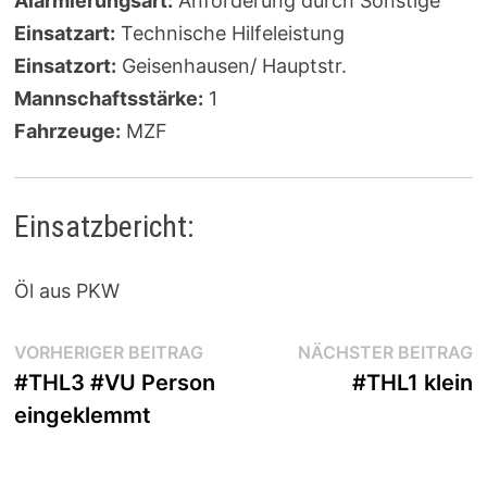
Alarmierungsart:
Anforderung durch Sonstige
Einsatzart:
Technische Hilfeleistung
Einsatzort:
Geisenhausen/ Hauptstr.
Mannschaftsstärke:
1
Fahrzeuge:
MZF
Einsatzbericht:
Öl aus PKW
Beitragsnavigation
Vorheriger
N
VORHERIGER BEITRAG
NÄCHSTER BEITRAG
Beitrag:
B
#THL3 #VU Person
#THL1 klein
eingeklemmt