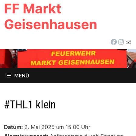
FF Markt
Zum
Inhalt
Geisenhausen
springen
Facebo
Inst
E-Ma
MENÜ
#THL1 klein
Datum:
2. Mai 2025 um 15:00 Uhr