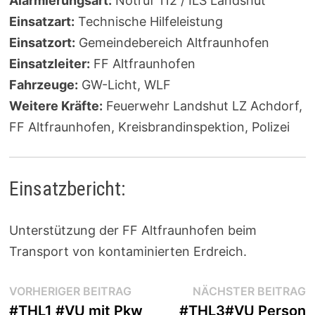
Alarmierungsart:
Notruf 112 / ILS Landshut
Einsatzart:
Technische Hilfeleistung
Einsatzort:
Gemeindebereich Altfraunhofen
Einsatzleiter:
FF Altfraunhofen
Fahrzeuge:
GW-Licht, WLF
Weitere Kräfte:
Feuerwehr Landshut LZ Achdorf,
FF Altfraunhofen, Kreisbrandinspektion, Polizei
Einsatzbericht:
Unterstützung der FF Altfraunhofen beim
Transport von kontaminierten Erdreich.
Beitragsnavigation
Vorheriger
N
VORHERIGER BEITRAG
NÄCHSTER BEITRAG
Beitrag:
B
#THL1 #VU mit Pkw
#THL3#VU Person