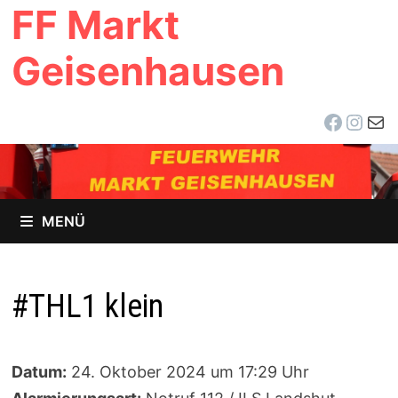
FF Markt
Zum
Inhalt
Geisenhausen
springen
Facebo
Inst
E-Ma
MENÜ
#THL1 klein
Datum:
24. Oktober 2024 um 17:29 Uhr